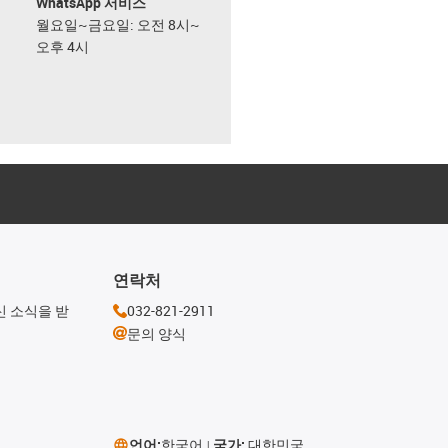
WhatsApp 서비스
월요일~금요일: 오전 8시~
오후 4시
연락처
신 소식을 받
032-821-2911
문의 양식
언어:
한국어
국가:
대한민국