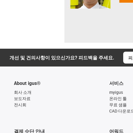
개선 및 건의사항이 있으신가요? 피드백을 주세요.
피
About igus®
서비스
회사 소개
myigus
보도자료
온라인 툴
전시회
무료 샘플
CAD 다운로
결제 수단 안내
어워드