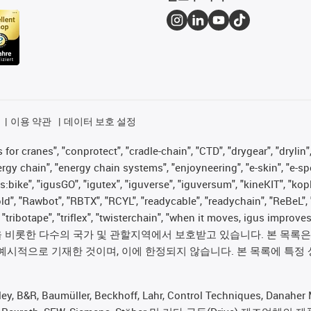
이용 약관
데이터 보호 설정
for cranes", "conprotect", "cradle-chain", "CTD", "drygear", "drylin",
 chain", "energy chain systems", "enjoyneering", "e-skin", "e-spool", "
s:bike", "igusGO", "igutex", "iguverse", "iguversum", "kineKIT", "ko
old", "Rawbot", "RBTX", "RCYL", "readycable", "readychain", "ReBeL", 
", "tribotape", "triflex", "twisterchain", "when it moves, igus im
롯한 다수의 국가 및 관할지역에서 보호받고 있습니다. 본 목록은 igus®
예시적으로 기재한 것이며, 이에 한정되지 않습니다. 본 목록에 특정 
 Baumüller, Beckhoff, Lahr, Control Techniques, Danaher Mot