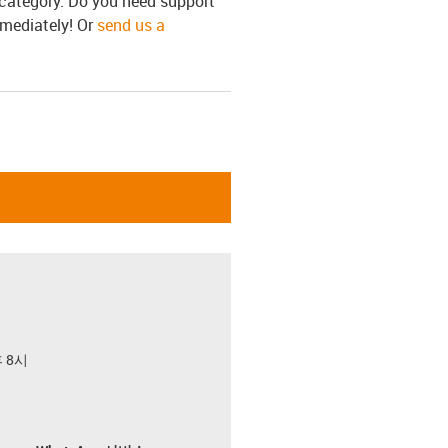
s category. Do you need support
mmediately! Or
send us a
후 8시