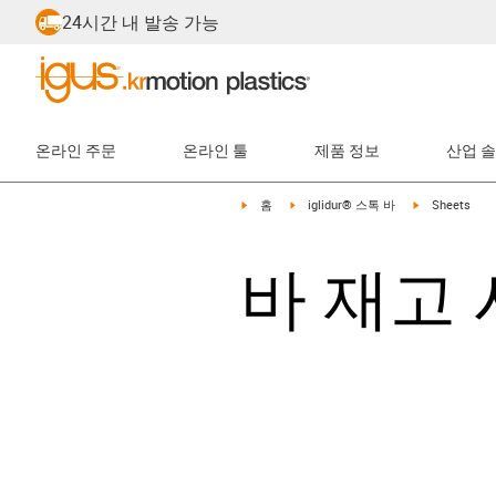
24시간 내 발송 가능
온라인 주문
온라인 툴
제품 정보
산업 
igus-icon-arrow-right
igus-icon-arrow-right
igus-icon-arro
홈
iglidur® 스톡 바
Sheets
바 재고