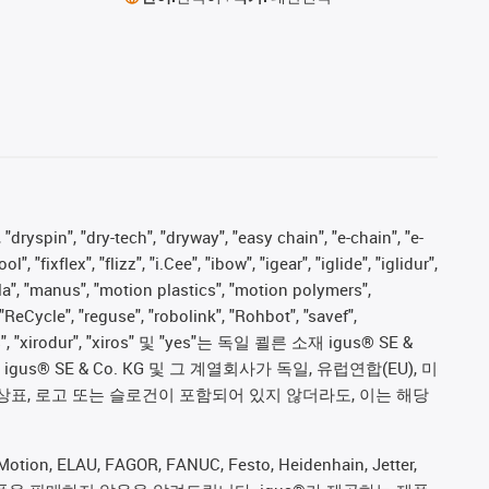
 "dryspin", "dry-tech", "dryway", "easy chain", "e-chain", "e-
fixflex", "flizz", "i.Cee", "ibow", "igear", "iglide", "iglidur",
pla", "manus", "motion plastics", "motion polymers",
"ReCycle", "reguse", "robolink", "Rohbot", "savef",
proves", "xirodur", "xiros" 및 "yes"는 독일 쾰른 소재 igus® SE &
 SE & Co. KG 및 그 계열회사가 독일, 유럽연합(EU), 미
상표, 로고 또는 슬로건이 포함되어 있지 않더라도, 이는 해당
ion, ELAU, FAGOR, FANUC, Festo, Heidenhain, Jetter,