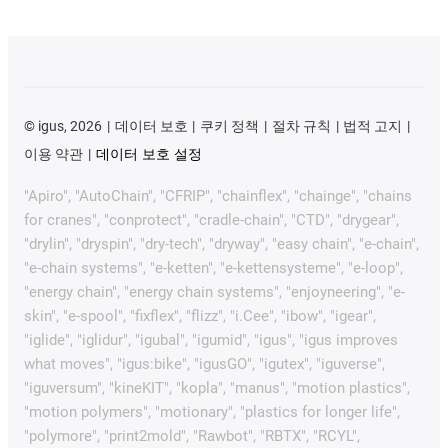
©
igus, 2026
데이터 보호
쿠키 정책
절차 규칙
법적 고지
이용 약관
데이터 보호 설정
"Apiro", "AutoChain", "CFRIP", "chainflex", "chainge", "chains
for cranes", "conprotect", "cradle-chain", "CTD", "drygear",
"drylin", "dryspin", "dry-tech", "dryway", "easy chain", "e-chain",
"e-chain systems", "e-ketten", "e-kettensysteme", "e-loop",
"energy chain", "energy chain systems", "enjoyneering", "e-
skin", "e-spool", "fixflex", "flizz", "i.Cee", "ibow", "igear",
"iglide", "iglidur", "igubal", "igumid", "igus", "igus improves
what moves", "igus:bike", "igusGO", "igutex", "iguverse",
"iguversum", "kineKIT", "kopla", "manus", "motion plastics",
"motion polymers", "motionary", "plastics for longer life",
"polymore", "print2mold", "Rawbot", "RBTX", "RCYL",