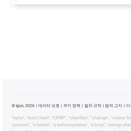
©
igus, 2026
데이터 보호
쿠키 정책
절차 규칙
법적 고지
이
"Apiro", "AutoChain", "CFRIP", "chainflex", "chainge", "chains for
systems", "e-ketten", "e-kettensysteme", "e-loop", "energy chain", 