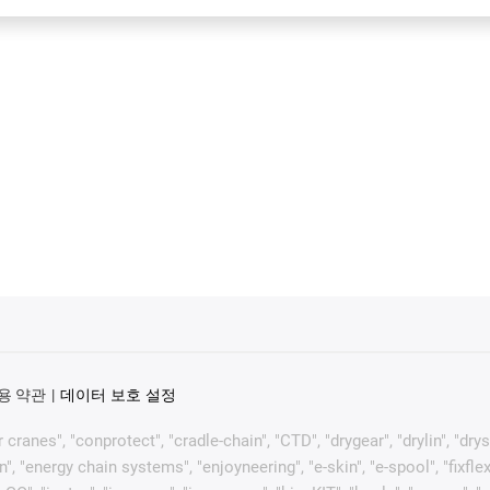
용 약관
데이터 보호 설정
 cranes", "conprotect", "cradle-chain", "CTD", "drygear", "drylin", "drys
"energy chain systems", "enjoyneering", "e-skin", "e-spool", "fixflex", "fl