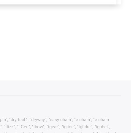
pin", "dry-tech", "dryway", "easy chain", "e-chain", "e-chain
izz", "i.Cee", "ibow", "igear", "iglide", "iglidur", "igubal",