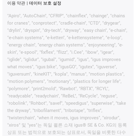
이용 약관
데이터 보호 설정
"Apiro", "AutoChain", "CFRIP", "chainflex", "chainge", "chains
for cranes", "conprotect", "cradle-chain", "CTD", "drygear",
"drylin", "dryspin", "dry-tech", "dryway", "easy chain", "e-chain",
"e-chain systems", "e-ketten", "e-kettensysteme", "e-loop",
"energy chain", "energy chain systems", "enjoyneering", "e-
skin", "e-spool", "fixflex", "flizz", "i.Cee", "ibow", "igear",
"iglide", "iglidur", "igubal", "igumid", "igus", "igus improves
what moves", "igus:bike", "igusGO", "igutex", "iguverse",
"iguversum", "kineKIT", "kopla", "manus", "motion plastics",
"motion polymers", "motionary", "plastics for longer life",
"polymore", "print2mold", "Rawbot", "RBTX", "RCYL",
"readycable", "readychain", "ReBeL", "ReCycle", "reguse",
"robolink", "Rohbot", "savef", "speedigus", "superwise", "take
the dryway", "tribofilament", "tribotape", "triflex",
"twisterchain", "when it moves, igus improves", "xirodur",
"xiros" 및 "yes"는 독일 쾰른 소재 igus® SE & Co. KG의 등록
상표 또는 법적으로 보호되는 상표로서, 독일을 비롯한 다수