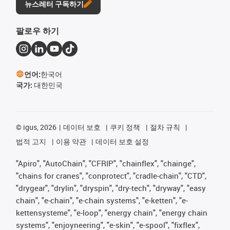
뉴스레터 구독하기
팔로우 하기
언어:
한국어
국가:
대한민국
©
igus, 2026
데이터 보호
쿠키 정책
절차 규칙
법적 고지
이용 약관
데이터 보호 설정
"Apiro", "AutoChain", "CFRIP", "chainflex", "chainge",
"chains for cranes", "conprotect", "cradle-chain", "CTD",
"drygear", "drylin", "dryspin", "dry-tech", "dryway", "easy
chain", "e-chain", "e-chain systems", "e-ketten", "e-
kettensysteme", "e-loop", "energy chain", "energy chain
systems", "enjoyneering", "e-skin", "e-spool", "fixflex",