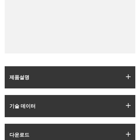
igus
제품­설명
igus
기술 데이터
igus
다운로드