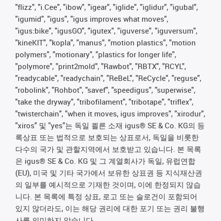
"flizz", "i.Cee", "ibow", "igear", "iglide", "iglidur", "igubal",
"igumid", "igus", "igus improves what moves",
"igus:bike", "igusGO", "igutex", "iguverse", "iguversum",
"kineKIT", "kopla", "manus", "motion plastics", "motion
polymers", "motionary", "plastics for longer life",
"polymore", "print2mold", "Rawbot", "RBTX", "RCYL",
"readycable", "readychain", "ReBeL", "ReCycle", "reguse",
"robolink", "Rohbot", "savef", "speedigus", "superwise",
"take the dryway", "tribofilament", "tribotape", "triflex",
"twisterchain", "when it moves, igus improves", "xirodur",
"xiros" 및 "yes"는 독일 쾰른 소재 igus® SE & Co. KG의 등
록상표 또는 법적으로 보호되는 상표로서, 독일을 비롯한
다수의 국가 및 관할지역에서 보호받고 있습니다. 본 목록
은 igus® SE & Co. KG 및 그 계열회사가 독일, 유럽연합
(EU), 미국 및 기타 국가에서 보유한 상표권 등 지식재산권
의 일부를 예시적으로 기재한 것이며, 이에 한정되지 않습
니다. 본 목록에 특정 상표, 로고 또는 슬로건이 포함되어
있지 않더라도, 이는 해당 권리에 대한 포기 또는 권리 불행
사를 의미하지 않습니다.