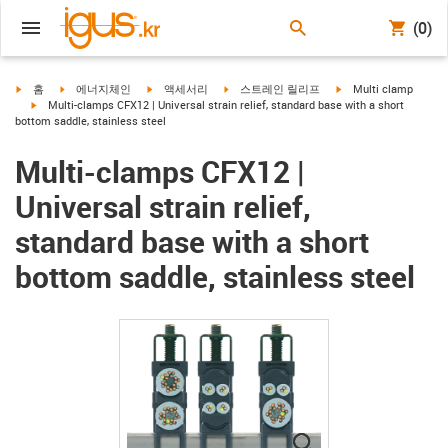
(0)
igus-icon-arrow-right
igus-icon-arrow-right
igus-icon-arrow-right
igus-icon-arrow-right
igus-icon-arrow-right
홈
에너지체인
액세서리
스트레인 릴리프
Multi clamp
igus-icon-arrow-right
Multi-clamps CFX12 | Universal strain relief, standard base with a short
bottom saddle, stainless steel
Multi-clamps CFX12 |
Universal strain relief,
standard base with a short
bottom saddle, stainless steel
igus-icon-lupe
igus-icon-lupe