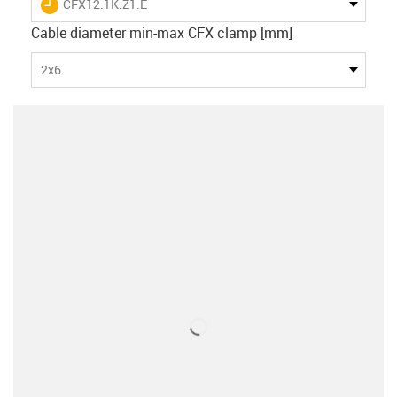
igus-icon-lieferzeit
CFX12.1K.Z1.E
Cable diameter min-max CFX clamp [mm]
2x6