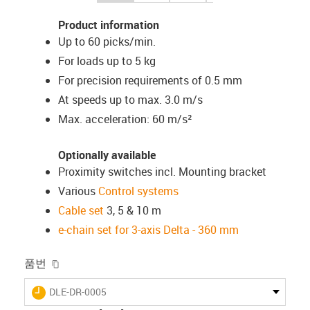
Product information
Up to 60 picks/min.
For loads up to 5 kg
For precision requirements of 0.5 mm
At speeds up to max. 3.0 m/s
Max. acceleration: 60 m/s²
Optionally available
Proximity switches incl. Mounting bracket
Various
Control systems
Cable set
3, 5 & 10 m
e-chain set for 3-axis Delta - 360 mm
igus-icon-copy-clipboard
품번
igus-icon-lieferzeit
DLE-DR-0005