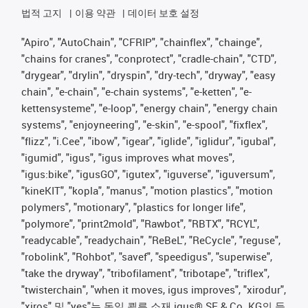
법적 고지
이용 약관
데이터 보호 설정
"Apiro", "AutoChain", "CFRIP", "chainflex", "chainge",
"chains for cranes", "conprotect", "cradle-chain", "CTD",
"drygear", "drylin", "dryspin", "dry-tech", "dryway", "easy
chain", "e-chain", "e-chain systems", "e-ketten", "e-
kettensysteme", "e-loop", "energy chain", "energy chain
systems", "enjoyneering", "e-skin", "e-spool", "fixflex",
"flizz", "i.Cee", "ibow", "igear", "iglide", "iglidur", "igubal",
"igumid", "igus", "igus improves what moves",
"igus:bike", "igusGO", "igutex", "iguverse", "iguversum",
"kineKIT", "kopla", "manus", "motion plastics", "motion
polymers", "motionary", "plastics for longer life",
"polymore", "print2mold", "Rawbot", "RBTX", "RCYL",
"readycable", "readychain", "ReBeL", "ReCycle", "reguse",
"robolink", "Rohbot", "savef", "speedigus", "superwise",
"take the dryway", "tribofilament", "tribotape", "triflex",
"twisterchain", "when it moves, igus improves", "xirodur",
"xiros" 및 "yes"는 독일 쾰른 소재 igus® SE & Co. KG의 등