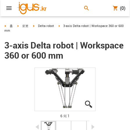
(0)
igus-icon-arrow-right
igus-icon-arrow-right
igus-icon-arrow-right
igus-icon-arrow-right
홈
로봇
Delta robot
3-axis Delta robot | Workspace 360 or 600
mm
3-axis Delta robot | Workspace
360 or 600 mm
igus-icon-lupe
igus-icon-lupe
igus-icon-lupe
igus-icon-lupe
igus-icon-lupe
igus-icon-lupe
6 의 1
igus-icon-arrow-left
igus-icon-arrow-r