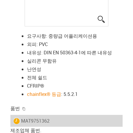
igus-icon-lup
요구사항: 중량급 어플리케이션용
외피: PVC
내유성: DIN EN 50363-4-1에 따른 내유성
실리콘 무함유
난연성
전체 쉴드
CFRIP®
chainflex® 등급
: 5.5.2.1
igus-icon-copy-clipboard
품번
igus-icon-lieferzeit
MAT9751362
제조업체 품번.