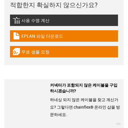
적합한지 확실하지 않으신가요?
사용 수명 계산
igus-icon-lebensdauerrechner
EPLAN 파일 다운로드
igus-icon-download-plan
무료 샘플 요청
igus-icon-gratismuster
커넥터가 포함되지 않은 케이블을 구입
하시겠습니까?
하네싱 되지 않은 케이블을 찾고 계신가
요? 그렇다면 chainflex® 온라인 샵을 방
문하세요.
igu