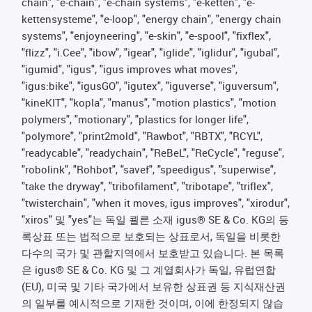
chain", "e-chain", "e-chain systems", "e-ketten", "e-
kettensysteme", "e-loop", "energy chain", "energy chain
systems", "enjoyneering", "e-skin", "e-spool", "fixflex",
"flizz", "i.Cee", "ibow", "igear", "iglide", "iglidur", "igubal",
"igumid", "igus", "igus improves what moves",
"igus:bike", "igusGO", "igutex", "iguverse", "iguversum",
"kineKIT", "kopla", "manus", "motion plastics", "motion
polymers", "motionary", "plastics for longer life",
"polymore", "print2mold", "Rawbot", "RBTX", "RCYL",
"readycable", "readychain", "ReBeL", "ReCycle", "reguse",
"robolink", "Rohbot", "savef", "speedigus", "superwise",
"take the dryway", "tribofilament", "tribotape", "triflex",
"twisterchain", "when it moves, igus improves", "xirodur",
"xiros" 및 "yes"는 독일 쾰른 소재 igus® SE & Co. KG의 등
록상표 또는 법적으로 보호되는 상표로서, 독일을 비롯한
다수의 국가 및 관할지역에서 보호받고 있습니다. 본 목록
은 igus® SE & Co. KG 및 그 계열회사가 독일, 유럽연합
(EU), 미국 및 기타 국가에서 보유한 상표권 등 지식재산권
의 일부를 예시적으로 기재한 것이며, 이에 한정되지 않습